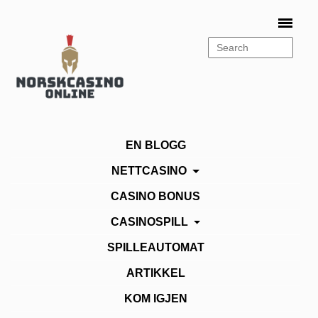
EN BLOGG
NETTCASINO
CASINO BONUS
CASINOSPILL
SPILLEAUTOMAT
ARTIKKEL
KOM IGJEN