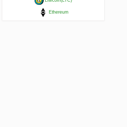
Litecoin(LTC)
Ethereum