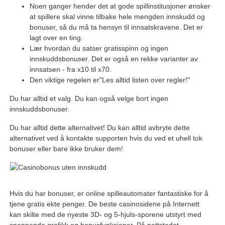
Noen ganger hender det at gode spillinstitusjoner ønsker
at spillere skal vinne tilbake hele mengden innskudd og
bonuser, så du må ta hensyn til innsatskravene. Det er
lagt over en ting.
Lær hvordan du satser gratisspinn og ingen
innskuddsbonuser. Det er også en rekke varianter av
innsatsen - fra x10 til x70.
Den viktige regelen er"Les alltid listen over regler!"
Du har alltid et valg. Du kan også velge bort ingen
innskuddsbonuser.
Du har alltid dette alternativet! Du kan alltid avbryte dette
alternativet ved å kontakte supporten hvis du ved et uhell tok
bonuser eller bare ikke bruker dem!
Hvis du har bonuser, er online spilleautomater fantastiske for å
tjene gratis ekte penger. De beste casinosidene på Internett
kan skilte med de nyeste 3D- og 5-hjuls-sporene utstyrt med
spennende grafikk og bonusfunksjoner. På nettstedet