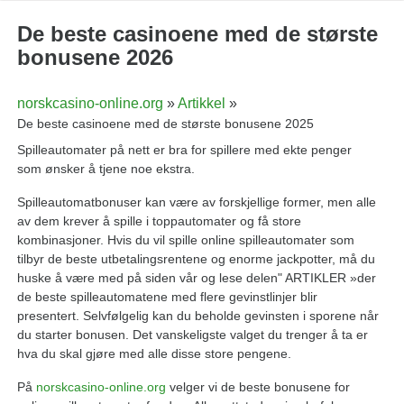
De beste casinoene med de største
bonusene 2026
norskcasino-online.org
»
Artikkel
»
de beste casinoene med de største bonusene 2025
Spilleautomater på nett er bra for spillere med ekte penger
som ønsker å tjene noe ekstra.
Spilleautomatbonuser kan være av forskjellige former, men alle
av dem krever å spille i toppautomater og få store
kombinasjoner. Hvis du vil spille online spilleautomater som
tilbyr de beste utbetalingsrentene og enorme jackpotter, må du
huske å være med på siden vår og lese delen"
ARTIKLER
»der
de beste spilleautomatene med flere gevinstlinjer blir
presentert. Selvfølgelig kan du beholde gevinsten i sporene når
du starter bonusen. Det vanskeligste valget du trenger å ta er
hva du skal gjøre med alle disse store pengene.
På
norskcasino-online.org
velger vi de beste bonusene for