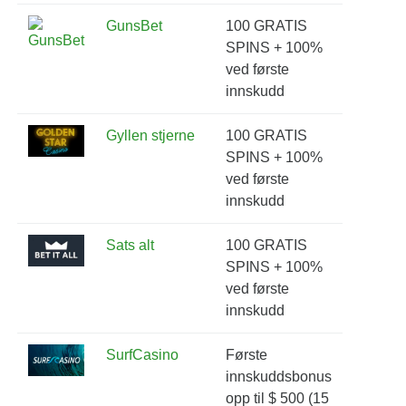
GunsBet
100 GRATIS
Å spil
SPINS + 100%
ved første
innskudd
Gyllen stjerne
100 GRATIS
Å spil
SPINS + 100%
ved første
innskudd
Sats alt
100 GRATIS
Å spil
SPINS + 100%
ved første
innskudd
SurfCasino
Første
Å spil
innskuddsbonus
opp til $ 500 (15