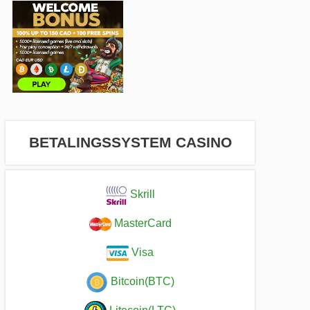
BETALINGSSYSTEM CASINO
Skrill
MasterCard
Visa
Bitcoin(BTC)