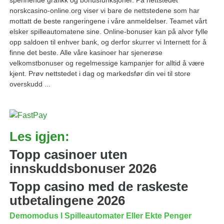
norskcasino-online.org viser vi bare de nettstedene som har
mottatt de beste rangeringene i våre anmeldelser. Teamet vårt
elsker spilleautomatene sine. Online-bonuser kan på alvor fylle
opp saldoen til enhver bank, og derfor skurrer vi Internett for å
finne det beste. Alle våre kasinoer har sjenerøse
velkomstbonuser og regelmessige kampanjer for alltid å være
kjent. Prøv nettstedet i dag og markedsfør din vei til store
overskudd ...
Les igjen:
Topp casinoer uten
innskuddsbonuser 2026
Topp casino med de raskeste
utbetalingene 2026
Demomodus I Spilleautomater Eller Ekte Penger