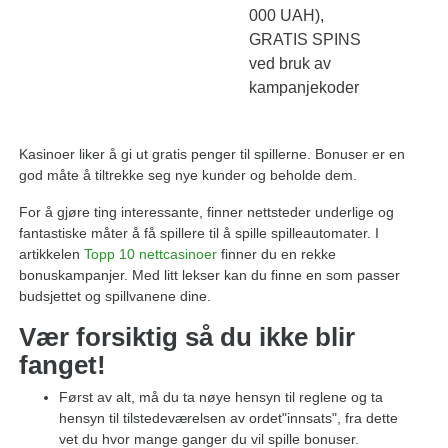
000 UAH),
GRATIS SPINS
ved bruk av
kampanjekoder
Kasinoer liker å gi ut gratis penger til spillerne. Bonuser er en
god måte å tiltrekke seg nye kunder og beholde dem.
For å gjøre ting interessante, finner nettsteder underlige og
fantastiske måter å få spillere til å spille spilleautomater. I
artikkelen
Topp 10 nettcasinoer
finner du en rekke
bonuskampanjer. Med litt lekser kan du finne en som passer
budsjettet og spillvanene dine.
Vær forsiktig så du ikke blir
fanget!
Først av alt, må du ta nøye hensyn til reglene og ta
hensyn til tilstedeværelsen av ordet"innsats", fra dette
vet du hvor mange ganger du vil spille bonuser.