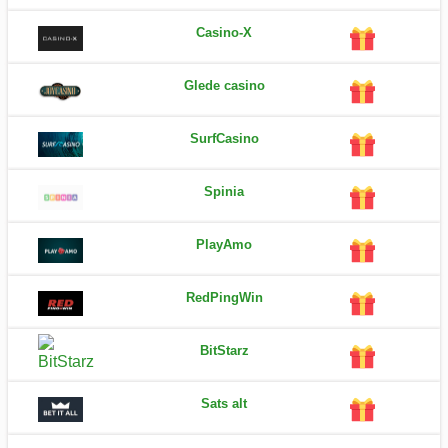
Casino-X
Glede casino
SurfCasino
Spinia
PlayAmo
RedPingWin
BitStarz
Sats alt