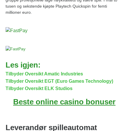
tusen og sekstende kjøpte Playtech Quickspin for femti
millioner euro.
Les igjen:
Tilbyder Oversikt Amatic Industries
Tilbyder Oversikt EGT (Euro Games Technology)
Tilbyder Oversikt ELK Studios
Beste online casino bonuser
Leverandør spilleautomat