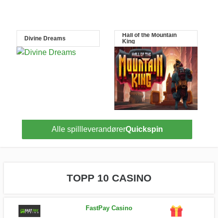
Hall of the Mountain
Divine Dreams
King
Alle spillleverandører
Quickspin
TOPP 10 CASINO
FastPay Casino