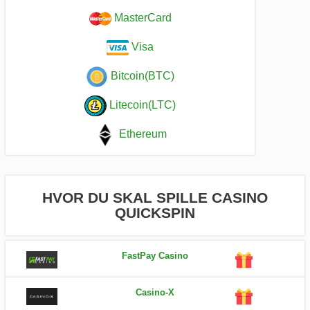
MasterCard
Visa
Bitcoin(BTC)
Litecoin(LTC)
Ethereum
HVOR DU SKAL SPILLE CASINO
QUICKSPIN
FastPay Casino
Casino-X