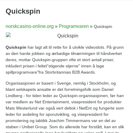
Quickspin
norskcasino-online.org
»
Programvaren
»
quickspin
Quickspin
har lagt alt til rette for å utvikle videoslots. På grunn
av den harde jobben og ærbødige tilnærmingen til håndverket
deres, mottar Quickspin-gruppen ofte et stort antall priser,
inkludert prisen i feltet"stigende stjerne" innen å lage
spillprogramvare"fra Storbritannias B2B Awards.
Organisasjonen er basert i Sverige, nemlig i Stockholm, og
blant selskapets ansatte er det forretningsfolk som Daniel
Lindberg - for tiden leder av Quickspin-organisasjonen, før han
var medlem av Net Entertainment, visepresident for produkter
Mats Westerlund var også vert deltok i NetEnt og fungerte som
leder for avdeling for sporutvikling, og visepresident for
promotering og taktikk Joachim Timmermans var en del av
staben i Unibet Group. Som du allerede har forstått, kan en slik
gruppe profesjonelle lage høykvalitets og vakre spill. I mai to