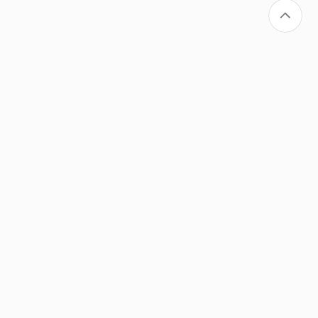
De beste
Produsenter av
spilleautomater
Gamblingavhengighetsproblem
Stor bonus
Rask betaling
Ofte stilte spørsmål
Spilleautomat strategi