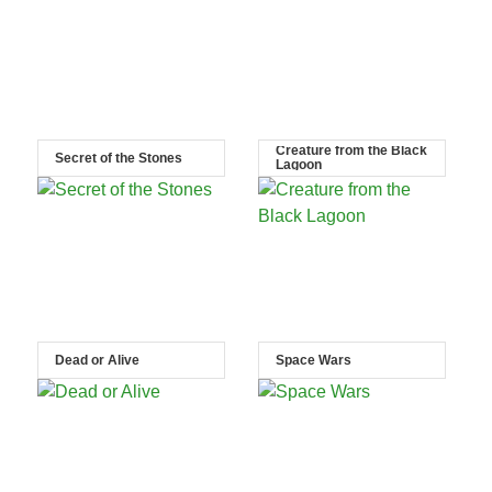
Creature from the Black
Secret of the Stones
Lagoon
Dead or Alive
Space Wars