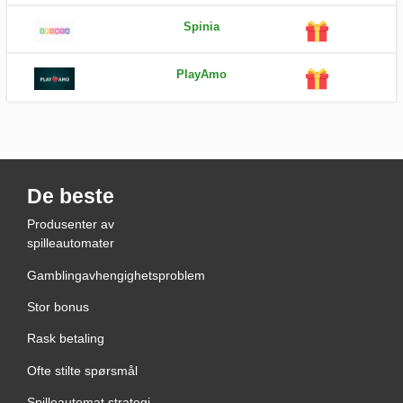
Spinia
PlayAmo
De beste
Produsenter av
spilleautomater
Gamblingavhengighetsproblem
Stor bonus
Rask betaling
Ofte stilte spørsmål
Spilleautomat strategi