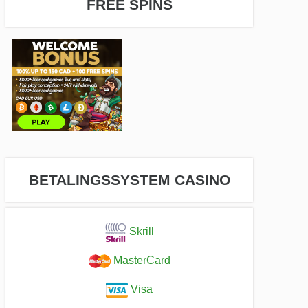
FREE SPINS
BETALINGSSYSTEM CASINO
Skrill
MasterCard
Visa