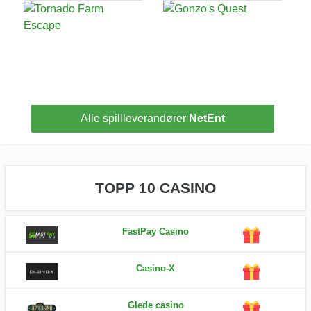
Alle spillleverandører
NetEnt
TOPP 10 CASINO
FastPay Casino
Casino-X
Glede casino