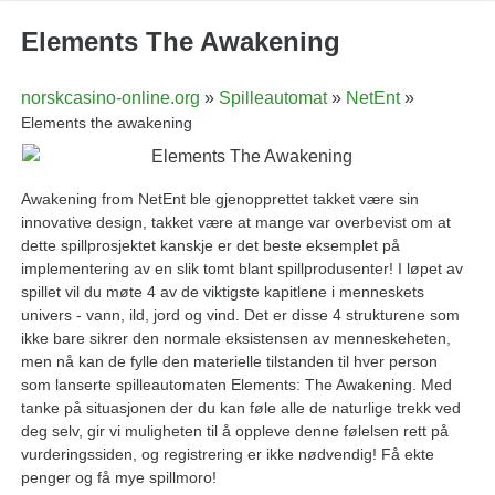
Elements The Awakening
norskcasino-online.org
»
Spilleautomat
»
NetEnt
»
elements the awakening
Awakening from NetEnt ble gjenopprettet takket være sin
innovative design, takket være at mange var overbevist om at
dette spillprosjektet kanskje er det beste eksemplet på
implementering av en slik tomt blant spillprodusenter! I løpet av
spillet vil du møte 4 av de viktigste kapitlene i menneskets
univers - vann, ild, jord og vind. Det er disse 4 strukturene som
ikke bare sikrer den normale eksistensen av menneskeheten,
men nå kan de fylle den materielle tilstanden til hver person
som lanserte spilleautomaten Elements: The Awakening. Med
tanke på situasjonen der du kan føle alle de naturlige trekk ved
deg selv, gir vi muligheten til å oppleve denne følelsen rett på
vurderingssiden, og registrering er ikke nødvendig! Få ekte
penger og få mye spillmoro!