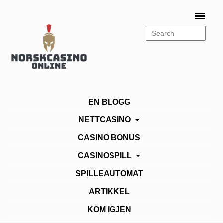
EN BLOGG
NETTCASINO
CASINO BONUS
CASINOSPILL
SPILLEAUTOMAT
ARTIKKEL
KOM IGJEN