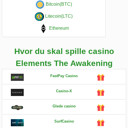
Bitcoin(BTC)
Litecoin(LTC)
Ethereum
Hvor du skal spille casino
Elements The Awakening
FastPay Casino
Casino-X
Glede casino
SurfCasino