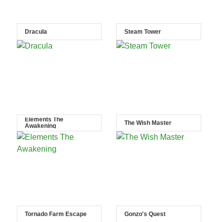
Dracula
Steam Tower
Elements The
The Wish Master
Awakening
Tornado Farm Escape
Gonzo's Quest