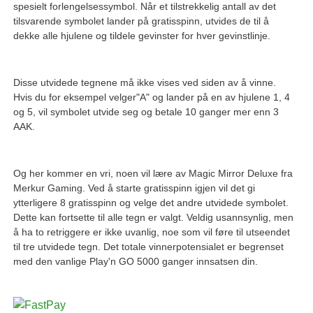
spesielt forlengelsessymbol. Når et tilstrekkelig antall av det
tilsvarende symbolet lander på gratisspinn, utvides de til å
dekke alle hjulene og tildele gevinster for hver gevinstlinje.
Disse utvidede tegnene må ikke vises ved siden av å vinne.
Hvis du for eksempel velger"A" og lander på en av hjulene 1, 4
og 5, vil symbolet utvide seg og betale 10 ganger mer enn 3
AAK.
Og her kommer en vri, noen vil lære av Magic Mirror Deluxe fra
Merkur Gaming. Ved å starte gratisspinn igjen vil det gi
ytterligere 8 gratisspinn og velge det andre utvidede symbolet.
Dette kan fortsette til alle tegn er valgt. Veldig usannsynlig, men
å ha to retriggere er ikke uvanlig, noe som vil føre til utseendet
til tre utvidede tegn. Det totale vinnerpotensialet er begrenset
med den vanlige Play'n GO 5000 ganger innsatsen din.