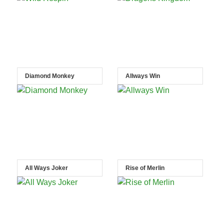
Diamond Monkey
Allways Win
All Ways Joker
Rise of Merlin