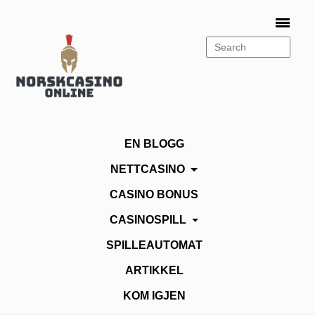
EN BLOGG
NETTCASINO
CASINO BONUS
CASINOSPILL
SPILLEAUTOMAT
ARTIKKEL
KOM IGJEN