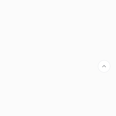
De beste