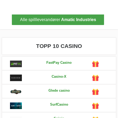
Alle spillleverandører
Amatic Industries
TOPP 10 CASINO
FastPay Casino
Casino-X
Glede casino
SurfCasino