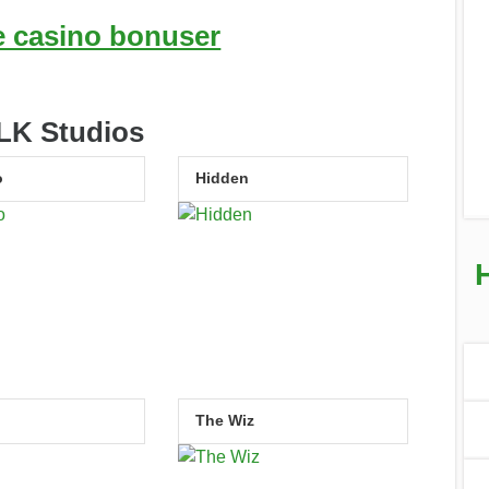
e casino bonuser
ELK Studios
o
Hidden
The Wiz