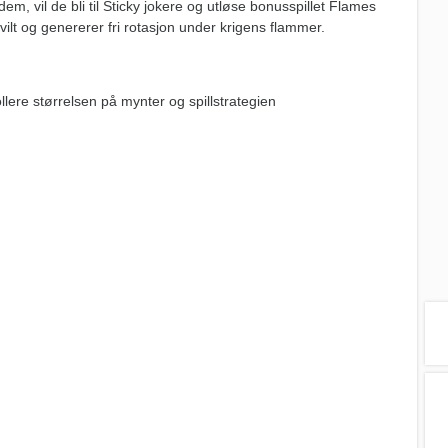
m, vil de bli til Sticky jokere og utløse bonusspillet Flames
e vilt og genererer fri rotasjon under krigens flammer.
llere størrelsen på mynter og spillstrategien