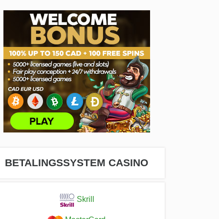
BETALINGSSYSTEM CASINO
Skrill