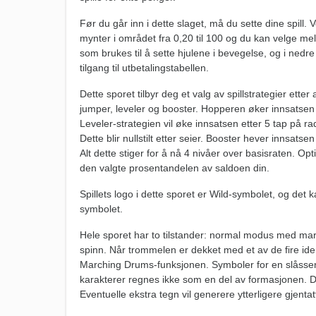
Før du går inn i dette slaget, må du sette dine spill.
mynter i området fra 0,20 til 100 og du kan velge mello
som brukes til å sette hjulene i bevegelse, og i nedr
tilgang til utbetalingstabellen.
Dette sporet tilbyr deg et valg av spillstrategier etter
jumper, leveler og booster. Hopperen øker innsatsen me
Leveler-strategien vil øke innsatsen etter 5 tap på ra
Dette blir nullstilt etter seier. Booster hever innsatse
Alt dette stiger for å nå 4 nivåer over basisraten. 
den valgte prosentandelen av saldoen din.
Spillets logo i dette sporet er Wild-symbolet, og det ka
symbolet.
Hele sporet har to tilstander: normal modus med ma
spinn. Når trommelen er dekket med et av de fire i
Marching Drums-funksjonen. Symboler for en slåssende 
karakterer regnes ikke som en del av formasjonen. Dan
Eventuelle ekstra tegn vil generere ytterligere gjentat