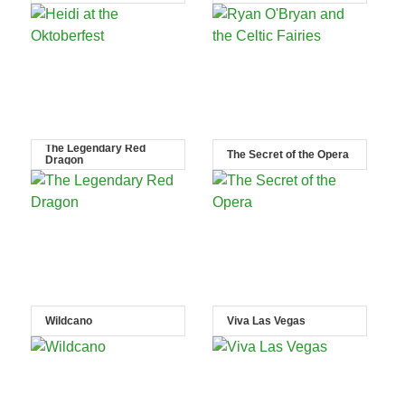
The Legendary Red
The Secret of the Opera
Dragon
Wildcano
Viva Las Vegas