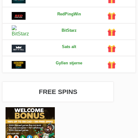
RedPingWin
BitStarz
Sats alt
Gyllen stjerne
FREE SPINS