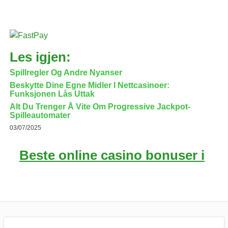
Les igjen:
Spillregler Og Andre Nyanser
Beskytte Dine Egne Midler I Nettcasinoer:
Funksjonen Lås Uttak
Alt Du Trenger Å Vite Om Progressive Jackpot-
Spilleautomater
03/07/2025
Beste online casino bonuser i