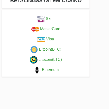
BETALINGSSYSTEM CASINO
Skrill
MasterCard
Visa
Bitcoin(BTC)
Litecoin(LTC)
Ethereum