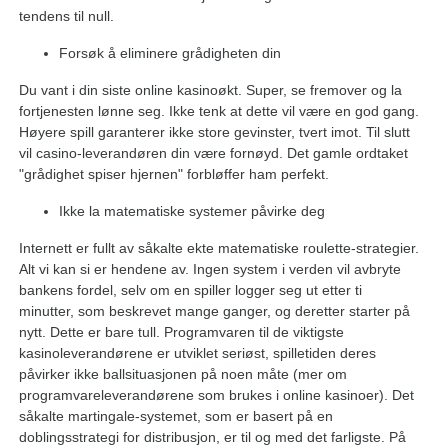
tendens til null.
Forsøk å eliminere grådigheten din
Du vant i din siste online kasinoøkt. Super, se fremover og la
fortjenesten lønne seg. Ikke tenk at dette vil være en god gang.
Høyere spill garanterer ikke store gevinster, tvert imot. Til slutt
vil casino-leverandøren din være fornøyd. Det gamle ordtaket
"grådighet spiser hjernen" forbløffer ham perfekt.
Ikke la matematiske systemer påvirke deg
Internett er fullt av såkalte ekte matematiske roulette-strategier.
Alt vi kan si er hendene av. Ingen system i verden vil avbryte
bankens fordel, selv om en spiller logger seg ut etter ti
minutter, som beskrevet mange ganger, og deretter starter på
nytt. Dette er bare tull. Programvaren til de viktigste
kasinoleverandørene er utviklet seriøst, spilletiden deres
påvirker ikke ballsituasjonen på noen måte (mer om
programvareleverandørene som brukes i online kasinoer). Det
såkalte martingale-systemet, som er basert på en
doblingsstrategi for distribusjon, er til og med det farligste. På