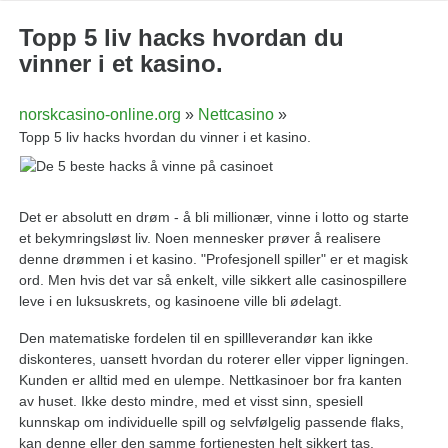
Topp 5 liv hacks hvordan du
vinner i et kasino.
norskcasino-online.org
»
Nettcasino
»
topp 5 liv hacks hvordan du vinner i et kasino.
Det er absolutt en drøm - å bli millionær, vinne i lotto og starte
et bekymringsløst liv. Noen mennesker prøver å realisere
denne drømmen i et kasino. "Profesjonell spiller" er et magisk
ord. Men hvis det var så enkelt, ville sikkert alle casinospillere
leve i en luksuskrets, og kasinoene ville bli ødelagt.
Den matematiske fordelen til en spillleverandør kan ikke
diskonteres, uansett hvordan du roterer eller vipper ligningen.
Kunden er alltid med en ulempe. Nettkasinoer bor fra kanten
av huset. Ikke desto mindre, med et visst sinn, spesiell
kunnskap om individuelle spill og selvfølgelig passende flaks,
kan denne eller den samme fortjenesten helt sikkert tas.