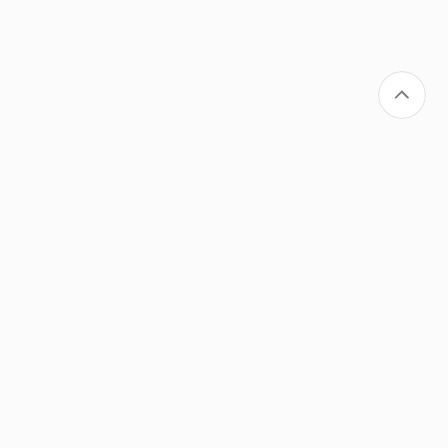
De beste
Produsenter av
spilleautomater
Gamblingavhengighetsproblem
Stor bonus