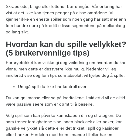
Skrapelodd, bingo eller lotterier bør unngås. Vår erfaring har
vist at det ikke kan tjenes penger på disse områdene. Vi
kjenner ikke en eneste spiller som noen gang har satt mer enn
fem hundre euro på kreditt i disse segmentene på mellomlang
og lang sikt.
Hvordan kan du spille vellykket?
(5 brukervennlige tips)
For øyeblikket kan vi ikke gi deg veiledning om hvordan du kan
vinne, men dette er dessverre ikke mulig. Nedenfor vil jeg
imidlertid vise deg fem tips som absolutt vil hjelpe deg å spille:
Unngå spill du ikke har kontroll over
Du kan gni masse eller se på loddtallene. Imidlertid vil de alltid
være passive seere som er dømt til å beseire.
Velg spill som kan påvirke kunnskapen din og strategien. De
som trener ferdighetene sine innen blackjack eller poker, kan
ganske vellykket slå dette eller det trikset i spill og kasinoer
eller banker. Fordelen med hjem i mange tilfeller har en