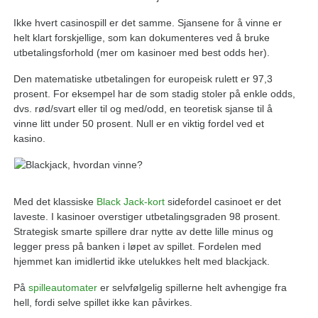
Ikke hvert casinospill er det samme. Sjansene for å vinne er
helt klart forskjellige, som kan dokumenteres ved å bruke
utbetalingsforhold (mer om kasinoer med best odds her).
Den matematiske utbetalingen for europeisk rulett er 97,3
prosent. For eksempel har de som stadig stoler på enkle odds,
dvs. rød/svart eller til og med/odd, en teoretisk sjanse til å
vinne litt under 50 prosent. Null er en viktig fordel ved et
kasino.
Med det klassiske
Black Jack-kort
sidefordel casinoet er det
laveste. I kasinoer overstiger utbetalingsgraden 98 prosent.
Strategisk smarte spillere drar nytte av dette lille minus og
legger press på banken i løpet av spillet. Fordelen med
hjemmet kan imidlertid ikke utelukkes helt med blackjack.
På
spilleautomater
er selvfølgelig spillerne helt avhengige fra
hell, fordi selve spillet ikke kan påvirkes.