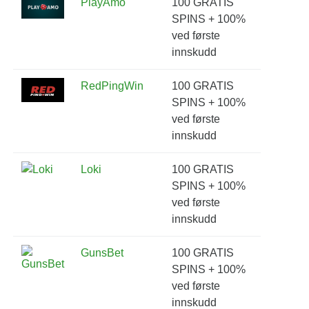
PlayAmo
100 GRATIS
Å spil
SPINS + 100%
ved første
innskudd
RedPingWin
100 GRATIS
Å spil
SPINS + 100%
ved første
innskudd
Loki
100 GRATIS
Å spil
SPINS + 100%
ved første
innskudd
GunsBet
100 GRATIS
Å spil
SPINS + 100%
ved første
innskudd