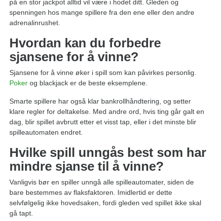
på en stor jackpot alltid vil være i hodet ditt. Gleden og
spenningen hos mange spillere fra den ene eller den andre
adrenalinrushet.
Hvordan kan du forbedre
sjansene for å vinne?
Sjansene for å vinne øker i spill som kan påvirkes personlig.
Poker
og blackjack er de beste eksemplene.
Smarte spillere har også klar bankrollhåndtering, og setter
klare regler for deltakelse. Med andre ord, hvis ting går galt en
dag, blir spillet avbrutt etter et visst tap, eller i det minste blir
spilleautomaten endret.
Hvilke spill unngås best som har
mindre sjanse til å vinne?
Vanligvis bør en spiller unngå alle spilleautomater, siden de
bare bestemmes av flaksfaktoren. Imidlertid er dette
selvfølgelig ikke hovedsaken, fordi gleden ved spillet ikke skal
gå tapt.