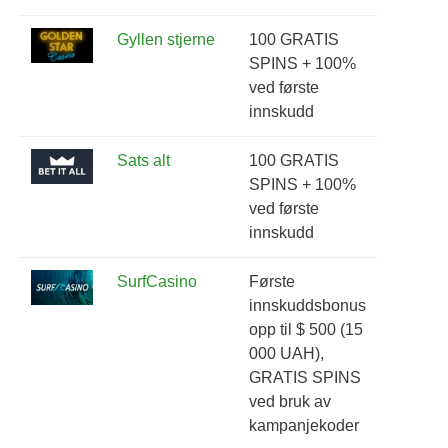
Gyllen stjerne
100 GRATIS
Å spil
SPINS + 100%
ved første
innskudd
Sats alt
100 GRATIS
Å spil
SPINS + 100%
ved første
innskudd
SurfCasino
Første
Å spil
innskuddsbonus
opp til $ 500 (15
000 UAH),
GRATIS SPINS
ved bruk av
kampanjekoder