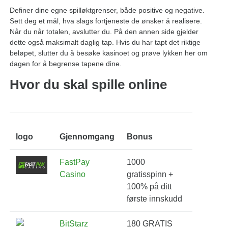
Definer dine egne spilløktgrenser, både positive og negative.
Sett deg et mål, hva slags fortjeneste de ønsker å realisere.
Når du når totalen, avslutter du. På den annen side gjelder
dette også maksimalt daglig tap. Hvis du har tapt det riktige
beløpet, slutter du å besøke kasinoet og prøve lykken her om
dagen for å begrense tapene dine.
Hvor du skal spille online
Gå til
logo
Gjennomgang
Bonus
nettste
FastPay
1000
Å spil
Casino
gratisspinn +
100% på ditt
første innskudd
BitStarz
180 GRATIS