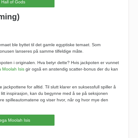
 Hall of Gods
ming)
emaet ble byttet til det gamle egyptiske temaet. Som
 bonusen lanseres på samme tilfeldige måte.
ackpoten i originalen. Hva betyr dette? Hvis jackpoten er vunnet
 Moolah Isis
gir også en anstendig scatter-bonus der du kan
jackpottene for alltid. Til slutt klarer en suksessfull spiller å
r litt inspirasjon, kan du begynne med å se på seksjonen
ære spilleautomatene og viser hvor, når og hvor mye den
Mega Moolah Isis