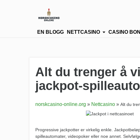
EN BLOGG
NETTCASINO
CASINO BO
Alt du trenger å vite om progressive
jackpot-spilleaut
norskcasino-online.org
»
Nettcasino
»
alt du t
Progressive jackpotter er virkelig enkle. Jackpotbeløpe
spilleautomater, videopoker eller noe annet. Selvfølge