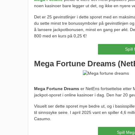
noen kasinoer bare legger ut det, og ikke en nyere v
Det er 25 gevinstlinjer i dette sporet med en maksim
du sette minst tre bonussymboler på gevinstlinjen og p
å lansere jackpotbonusen, minst en gang per økt. De
800 med en kurs på 0,25 €!
Spil
Mega Fortune Dreams (Net
Mega Fortune Dreams
er NetEns fortsettelse ette
jackpot-sporet i online kasinoer i dag. Den har 20 gevi
Visuelt ser dette sporet mye bedre ut, og i basisspill
til sinnssyke seire. I april 2025 vant en spiller 4,6
Casumo.
Spill Me