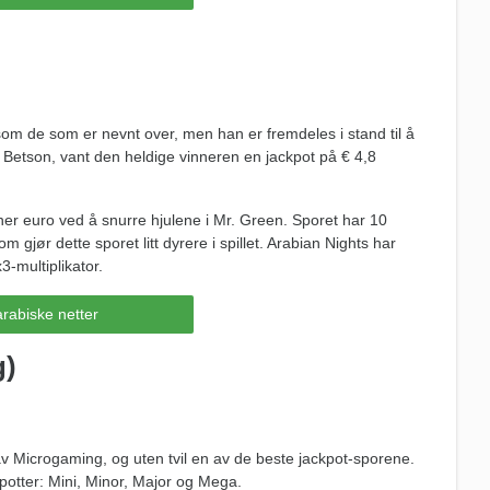
 som de som er nevnt over, men han er fremdeles i stand til å
på Betson, vant den heldige vinneren en jackpot på € 4,8
ioner euro ved å snurre hjulene i Mr. Green. Sporet har 10
 gjør dette sporet litt dyrere i spillet. Arabian Nights har
-multiplikator.
 arabiske netter
g)
av Microgaming, og uten tvil en av de beste jackpot-sporene.
ckpotter: Mini, Minor, Major og Mega.