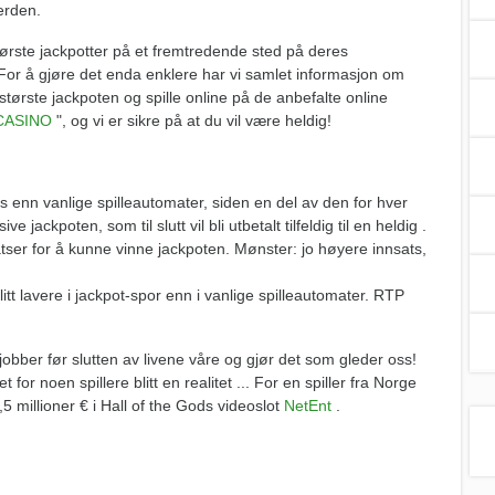
erden.
tørste jackpotter på et fremtredende sted på deres
For å gjøre det enda enklere har vi samlet informasjon om
 største jackpoten og spille online på de anbefalte online
CASINO
", og vi er sikre på at du vil være heldig!
s enn vanlige spilleautomater, siden en del av den for hver
ve jackpoten, som til slutt vil bli utbetalt tilfeldig til en heldig .
tser for å kunne vinne jackpoten. Mønster: jo høyere innsats,
litt lavere i jackpot-spor enn i vanlige spilleautomater. RTP
 jobber før slutten av livene våre og gjør det som gleder oss!
or noen spillere blitt en realitet ... For en spiller fra Norge
 millioner € i Hall of the Gods videoslot
NetEnt
.