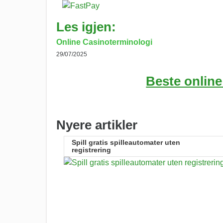
Les igjen:
Online Casinoterminologi
29/07/2025
Beste online
Nyere artikler
Spill gratis spilleautomater uten
registrering