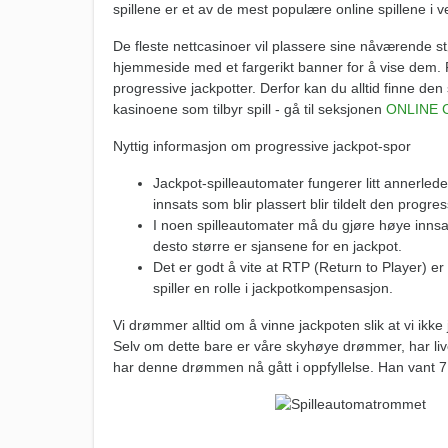
spillene er et av de mest populære online spillene i v
De fleste nettcasinoer vil plassere sine nåværende s
hjemmeside med et fargerikt banner for å vise dem. 
progressive jackpotter.
Derfor kan du alltid finne den
kasinoene som tilbyr spill - gå til seksjonen
ONLINE 
Nyttig informasjon om progressive jackpot-spor
Jackpot-spilleautomater fungerer litt annerlede
innsats som blir plassert blir tildelt den progressi
I noen spilleautomater må du gjøre høye innsa
desto større er sjansene for en jackpot.
Det er godt å vite at RTP (Return to Player) er 
spiller en rolle i jackpotkompensasjon.
Vi drømmer alltid om å vinne jackpoten slik at vi ikke
Selv om dette bare er våre skyhøye drømmer, har livet f
har denne drømmen nå gått i oppfyllelse. Han vant 7,5