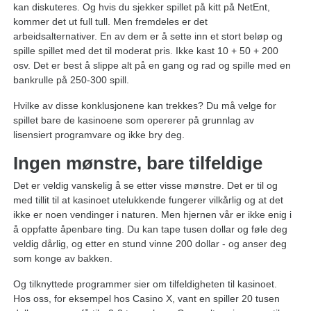
kan diskuteres. Og hvis du sjekker spillet på kitt på NetEnt,
kommer det ut full tull. Men fremdeles er det
arbeidsalternativer. En av dem er å sette inn et stort beløp og
spille spillet med det til moderat pris. Ikke kast 10 + 50 + 200
osv. Det er best å slippe alt på en gang og rad og spille med en
bankrulle på 250-300 spill.
Hvilke av disse konklusjonene kan trekkes? Du må velge for
spillet bare de kasinoene som opererer på grunnlag av
lisensiert programvare og ikke bry deg.
Ingen mønstre, bare tilfeldige
Det er veldig vanskelig å se etter visse mønstre. Det er til og
med tillit til at kasinoet utelukkende fungerer vilkårlig og at det
ikke er noen vendinger i naturen. Men hjernen vår er ikke enig i
å oppfatte åpenbare ting. Du kan tape tusen dollar og føle deg
veldig dårlig, og etter en stund vinne 200 dollar - og anser deg
som konge av bakken.
Og tilknyttede programmer sier om tilfeldigheten til kasinoet.
Hos oss, for eksempel hos Casino X, vant en spiller 20 tusen