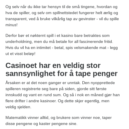
Og selv når du ikke tar hensyn til de små tingene, hvordan og
hva de spiller, og selv om spillnettstedet fungerer helt ærlig og
transparent, ved å bruke vilkårlig tap av gevinster - vil du spille
minus!
Derfor bør et nøkternt spill i et kasino bare betraktes som
underholdning, men du må betale for all fascinerende fritid.
Hvis du vil ha en intimitet - betal, spis velsmakende mat - legg
ut et visst beløp!
Casinoet har en veldig stor
sannsynlighet for å tape penger
Årsaken er at det noen ganger er unntak. Den nyopprettede
spilleren registrerte seg bare på siden, gjorde sitt første
innskudd og vant en rund sum. Og så i nok en måned gjør han
flere drifter i andre kasinoer. Og dette skjer egentlig, men
veldig sjelden.
Matematikk vinner alltid, og brukere som vinner noe, taper
disse pengene og kaster pengene sine.