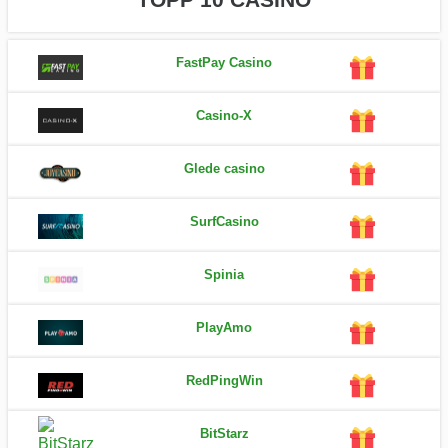
FastPay Casino
Casino-X
Glede casino
SurfCasino
Spinia
PlayAmo
RedPingWin
BitStarz