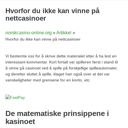
Hvorfor du ikke kan vinne på
nettcasinoer
norskcasino-online.org
»
Artikkel
»
hvorfor du ikke kan vinne på nettcasinoer
Vi bestemte oss for å skrive dette materialet etter å ha lest en
interessant kommentar. Kort fortalt var spilleren først i stand til
å vinne på casinoet ved å spille på forskjellige spilleautomater,
og deretter sluttet å spille, klaget han også over at det var
vanskeligheter med grensene for en konto, etc.
De matematiske prinsippene i
kasinoet