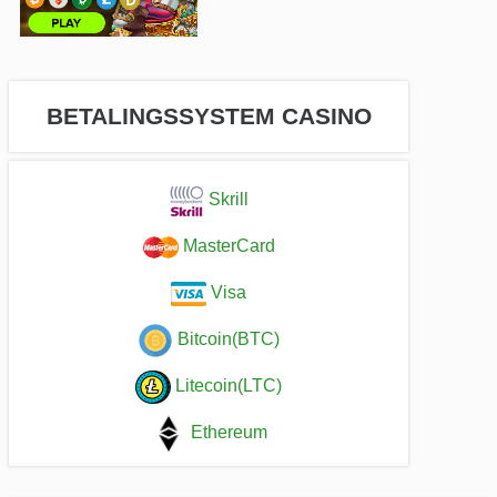
BETALINGSSYSTEM CASINO
Skrill
MasterCard
Visa
Bitcoin(BTC)
Litecoin(LTC)
Ethereum