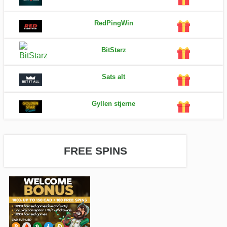
RedPingWin
BitStarz
Sats alt
Gyllen stjerne
FREE SPINS