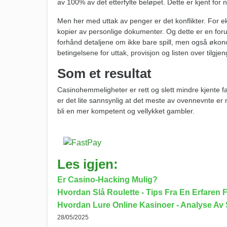
av 100% av det etterfylte beløpet. Dette er kjent for n
Men her med uttak av penger er det konflikter. For 
kopier av personlige dokumenter. Og dette er en forut
forhånd detaljene om ikke bare spill, men også økonom
betingelsene for uttak, provisjon og listen over tilgje
Som et resultat
Casinohemmeligheter er rett og slett mindre kjente fa
er det lite sannsynlig at det meste av ovennevnte er
bli en mer kompetent og vellykket gambler.
Les igjen:
Er Casino-Hacking Mulig?
Hvordan Slå Roulette - Tips Fra En Erfaren 
Hvordan Lure Online Kasinoer - Analyse Av
28/05/2025