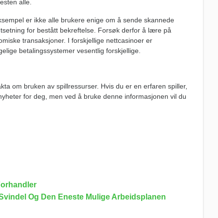
esten alle.
eksempel er ikke alle brukere enige om å sende skannede
setning for bestått bekreftelse. Forsøk derfor å lære på
iske transaksjoner. I forskjellige nettcasinoer er
ngelige betalingssystemer vesentlig forskjellige.
kta om bruken av spillressurser. Hvis du er en erfaren spiller,
 nyheter for deg, men ved å bruke denne informasjonen vil du
Forhandler
 Svindel Og Den Eneste Mulige Arbeidsplanen