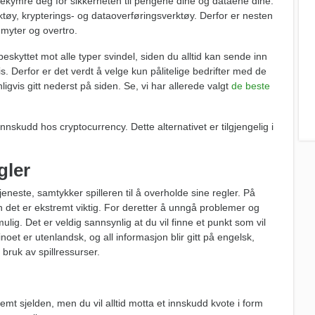
e bekymre deg for sikkerheten til pengene dine og dataene dine.
ktøy, krypterings- og dataoverføringsverktøy. Derfor er nesten
 myter og overtro.
beskyttet mot alle typer svindel, siden du alltid kan sende inn
s. Derfor er det verdt å velge kun pålitelige bedrifter med de
gvis gitt nederst på siden. Se, vi har allerede valgt
de beste
nnskudd hos cryptocurrency. Dette alternativet er tilgjengelig i
gler
jeneste, samtykker spilleren til å overholde sine regler. På
n det er ekstremt viktig. For deretter å unngå problemer og
ulig. Det er veldig sannsynlig at du vil finne et punkt som vil
noet er utenlandsk, og all informasjon blir gitt på engelsk,
bruk av spillressurser.
emt sjelden, men du vil alltid motta et innskudd kvote i form