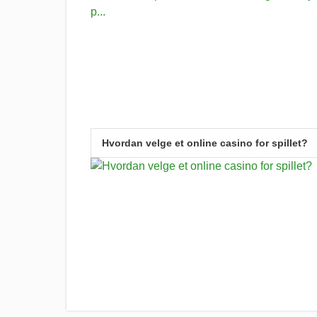
Hvordan velge et online casino for spillet?