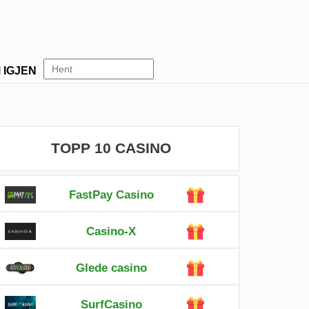
 IGJEN
TOPP 10 CASINO
FastPay Casino
Casino-X
Glede casino
SurfCasino