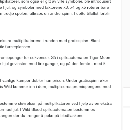
likatorer, som også er gitt av ville symboler, ble introdusert
le hjul, og symboler med faktorene x3, x4 og x5 roterer bare
n tredje spolen, utløses en andre spinn. I dette tilfellet forblir
kstra multiplikatorene i runden med gratisspinn. Blant
tic førsteplassen.
remiepenger for sekvenser. Så i spilleautomaten Tiger Moon
 hjul gevinsten med fire ganger, og på den femte - med 5
 I vanlige kamper dobler han prisen. Under gratisspinn øker
hvis Wild kommer inn i dem, multipliseres premiepengene med
 bestemme størrelsen på multiplikatoren ved hjelp av en ekstra
formuehjul. I Wild Blood-spilleautomaten bestemmes
gangen der du trenger å peke på blodflaskene.