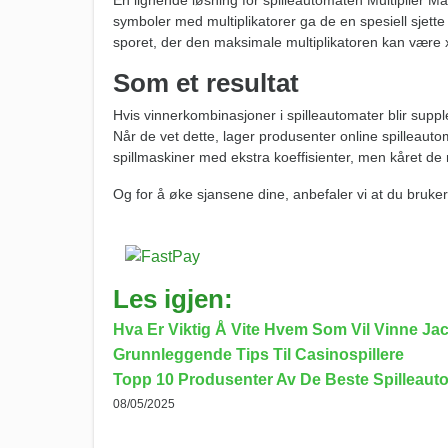
En lignende løsning for spilleautomaten Multiplier M
symboler med multiplikatorer ga de en spesiell sjette 
sporet, der den maksimale multiplikatoren kan være 
Som et resultat
Hvis vinnerkombinasjoner i spilleautomater blir supple
Når de vet dette, lager produsenter online spilleautom
spillmaskiner med ekstra koeffisienter, men kåret d
Og for å øke sjansene dine, anbefaler vi at du bruke
Les igjen:
Hva Er Viktig Å Vite Hvem Som Vil Vinne J
Grunnleggende Tips Til Casinospillere
Topp 10 Produsenter Av De Beste Spilleau
08/05/2025