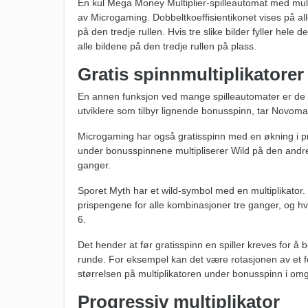
En kul Mega Money Multiplier-spilleautomat med multip
av Microgaming. Dobbeltkoeffisientikonet vises på al
på den tredje rullen. Hvis tre slike bilder fyller hele de
alle bildene på den tredje rullen på plass.
Gratis spinnmultiplikatorer
En annen funksjon ved mange spilleautomater er de e
utviklere som tilbyr lignende bonusspinn, tar Novoma
Microgaming har også gratisspinn med en økning i p
under bonusspinnene multipliserer Wild på den andre
ganger.
Sporet Myth har et wild-symbol med en multiplikator.
prispengene for alle kombinasjoner tre ganger, og 
6.
Det hender at før gratisspinn en spiller kreves for å
runde. For eksempel kan det være rotasjonen av et 
størrelsen på multiplikatoren under bonusspinn i om
Progressiv multiplikator