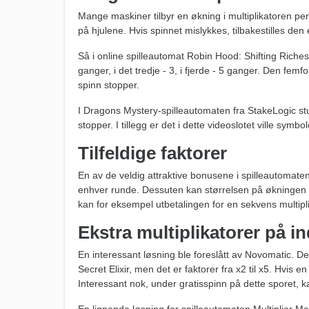
Mange maskiner tilbyr en økning i multiplikatoren pe
på hjulene. Hvis spinnet mislykkes, tilbakestilles den 
Så i online spilleautomat Robin Hood: Shifting Riche
ganger, i det tredje - 3, i fjerde - 5 ganger. Den femf
spinn stopper.
I Dragons Mystery-spilleautomaten fra StakeLogic stud
stopper. I tillegg er det i dette videoslotet ville symb
Tilfeldige faktorer
En av de veldig attraktive bonusene i spilleautomatene
enhver runde. Dessuten kan størrelsen på økningen i
kan for eksempel utbetalingen for en sekvens multipli
Ekstra multiplikatorer på in
En interessant løsning ble foreslått av Novomatic. D
Secret Elixir, men det er faktorer fra x2 til x5. Hvis e
Interessant nok, under gratisspinn på dette sporet, 