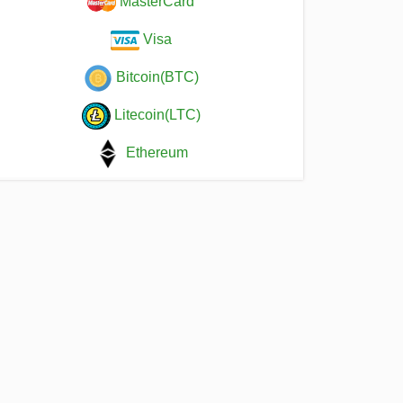
MasterCard
Visa
Bitcoin(BTC)
Litecoin(LTC)
Ethereum