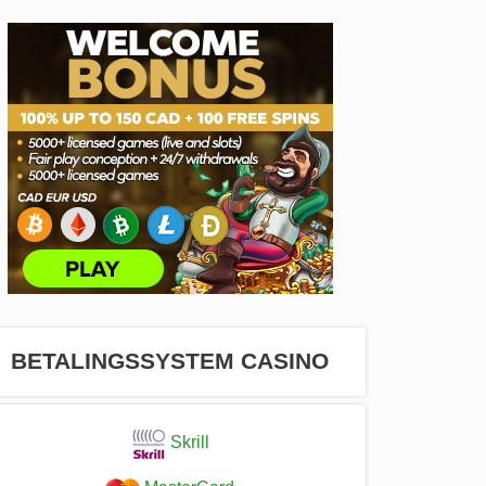
BETALINGSSYSTEM CASINO
Skrill